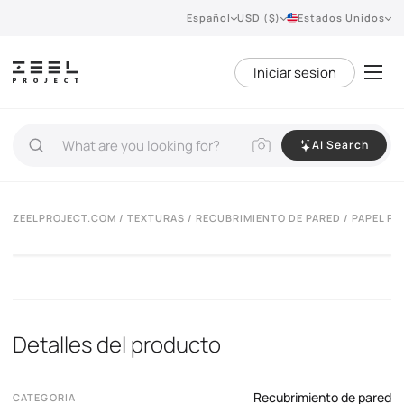
Español
USD ($)
Estados Unidos
Iniciar sesion
AI Search
ZEELPROJECT.COM
/
TEXTURAS
/
RECUBRIMIENTO DE PARED
/ PAPEL P
Detalles del producto
Recubrimiento de pared
CATEGORIA