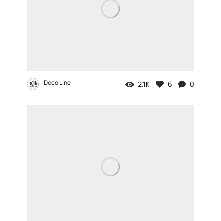
Deco Line
2.1K
6
0