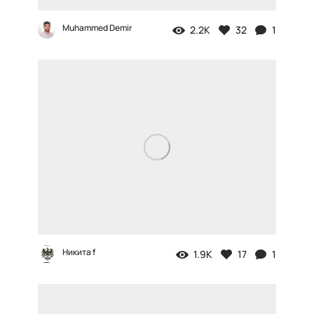
Muhammed Demir
2.2K
32
1
Никита f
1.9K
17
1