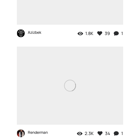
Azizbek
1.8K
39
1
Renderman
2.3K
34
1