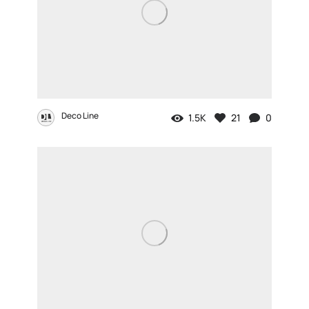
Deco Line
1.5K
21
0