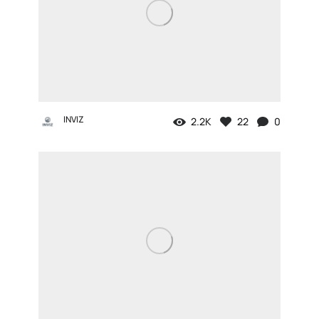
INVIZ
2.2K
22
0