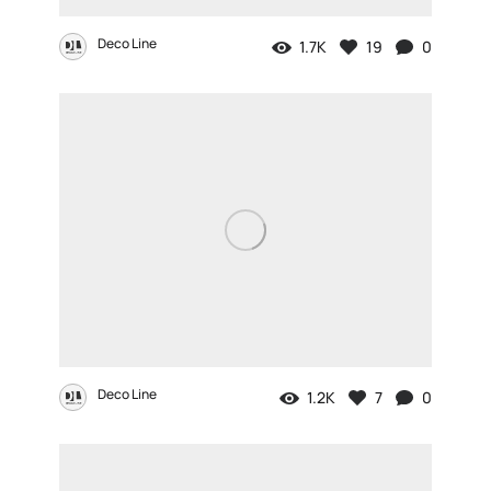
Deco Line
1.7K
19
0
Deco Line
1.2K
7
0