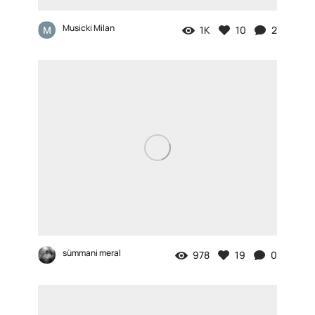
Musicki Milan
1K
10
2
sümmani meral
978
19
0