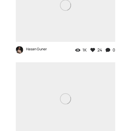
Hasan Guner
1K
24
0