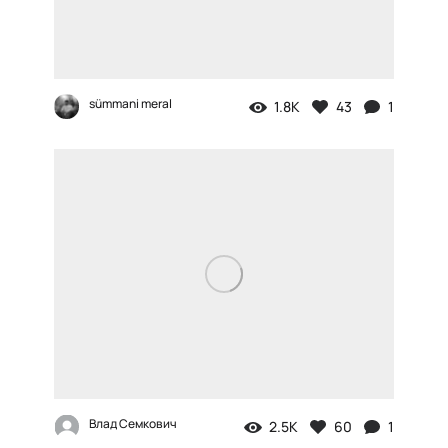
sümmani meral
1.8K
43
1
Влад Семкович
2.5K
60
1