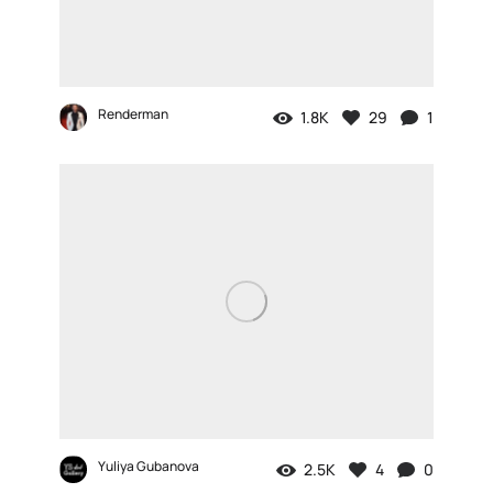
Renderman
1.8K
29
1
Yuliya Gubanova
2.5K
4
0