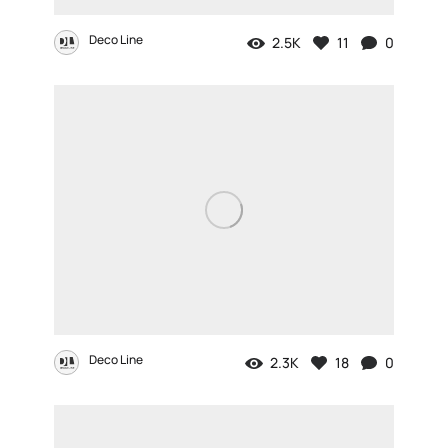
Deco Line
2.5K
11
0
Deco Line
2.3K
18
0