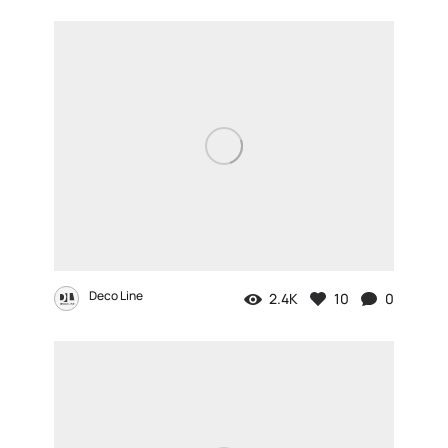
Deco Line
2.4K
10
0