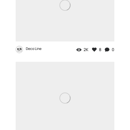
Deco Line
2K
8
0