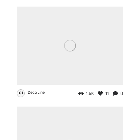
Deco Line
1.5K
11
0