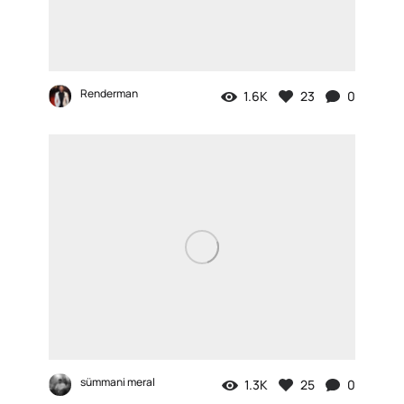
Renderman
1.6K
23
0
sümmani meral
1.3K
25
0