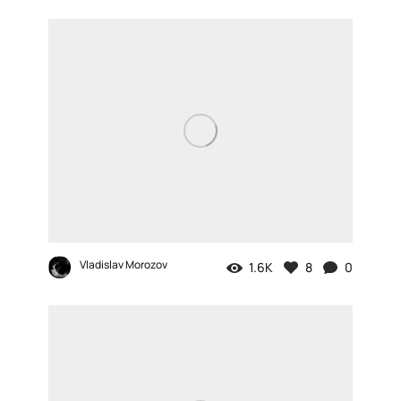
Vladislav Morozov
1.6K
8
0