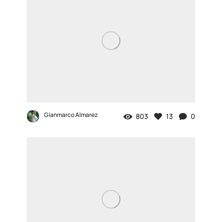
Gianmarco Almarez
803
13
0