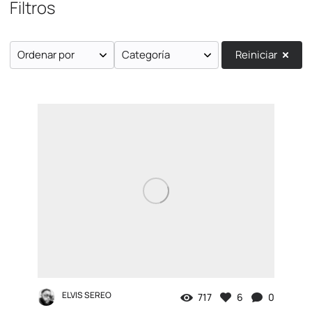
Filtros
Ordenar por
Categoría
Reiniciar
ELVIS SEREO
717
6
0