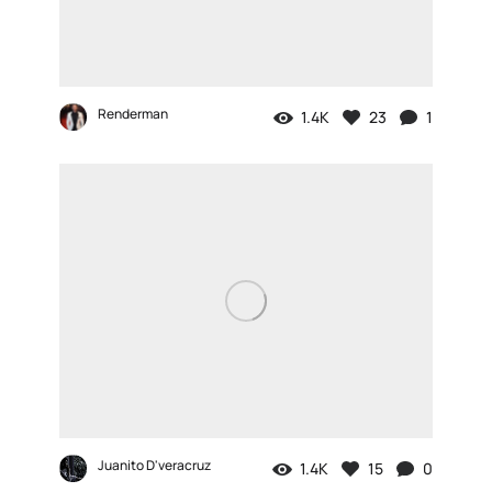
Renderman
1.4K
23
1
Juanito D'veracruz
1.4K
15
0