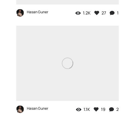
Hasan Guner
1.2K
27
1
Hasan Guner
1.1K
19
2