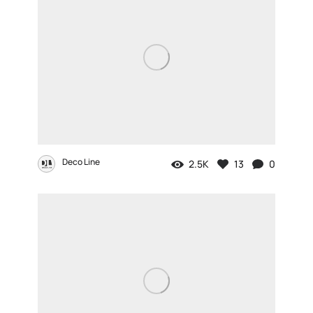
Deco Line
2.5K
13
0