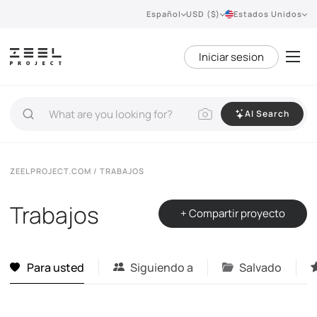
Español
USD ($)
Estados Unidos
Iniciar sesion
AI Search
ZEELPROJECT.COM
/ TRABAJOS
Trabajos
+ Compartir proyecto
Para usted
Siguiendo a
Salvado