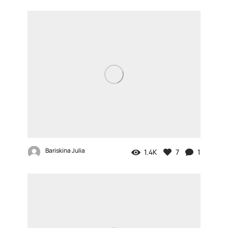
Bariskina Julia
1.4K
7
1