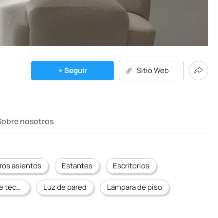
+ Seguir
Sitio Web
Sobre nosotros
ros asientos
Estantes
Escritorios
Lámpara de techo
Luz de pared
Lámpara de piso