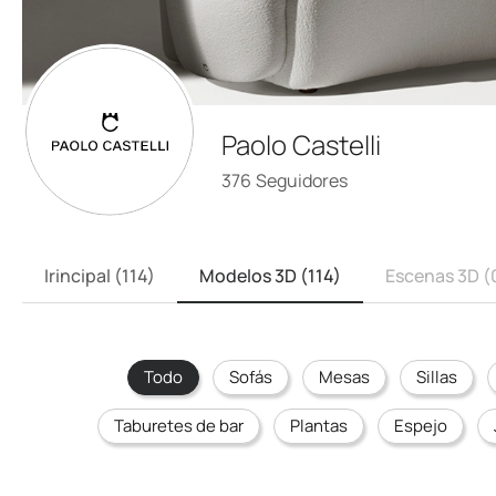
Paolo Castelli
376
Seguidores
Irincipal (114)
Modelos 3D (114)
Escenas 3D (
Todo
Sofás
Mesas
Sillas
Taburetes de bar
Plantas
Espejo