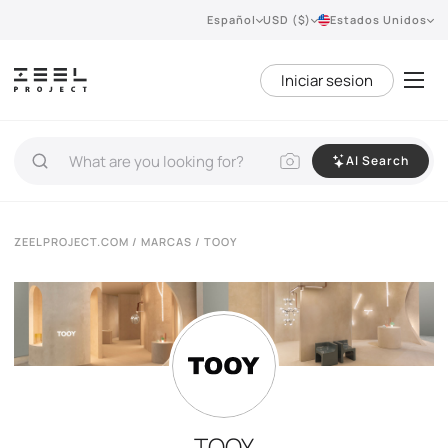
Español
USD ($)
Estados Unidos
Iniciar sesion
AI Search
ZEELPROJECT.COM
/
MARCAS
/ TOOY
TOOY