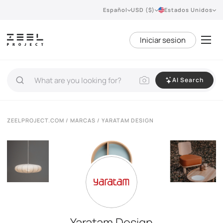
Español
USD ($)
Estados Unidos
Iniciar sesion
AI Search
ZEELPROJECT.COM
/
MARCAS
/ YARATAM DESIGN
Yaratam Design