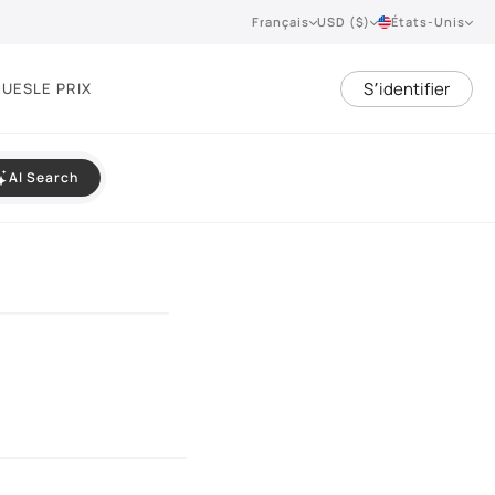
Français
USD ($)
États-Unis
S՚identifier
QUES
LE PRIX
AI Search
VIEW 360°