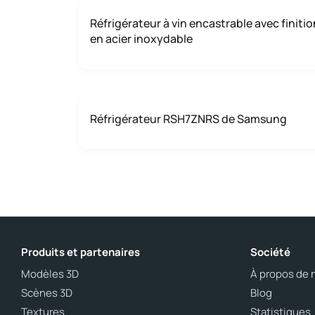
Réfrigérateur à vin encastrable avec finitio
en acier inoxydable
Réfrigérateur RSH7ZNRS de Samsung
Produits et partenaires
Société
Modèles 3D
À propos de 
Scènes 3D
Blog
Textures
Statistiques