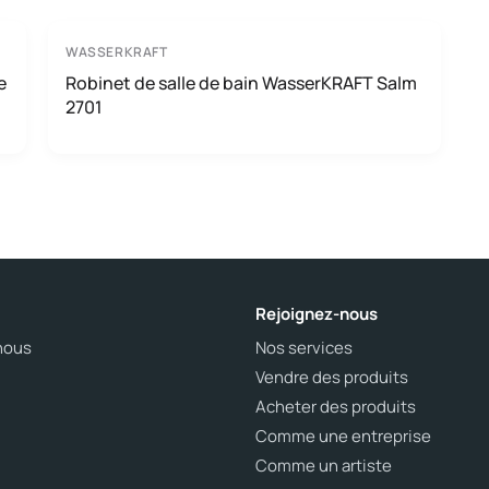
WASSERKRAFT
e
Robinet de salle de bain WasserKRAFT Salm
2701
Rejoignez-nous
nous
Nos services
Vendre des produits
Acheter des produits
Comme une entreprise
Comme un artiste