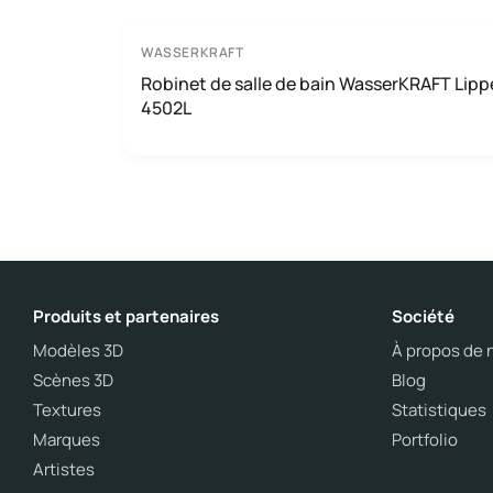
WASSERKRAFT
Robinet de salle de bain WasserKRAFT Lipp
4502L
Produits et partenaires
Société
Modèles 3D
À propos de 
Scènes 3D
Blog
Textures
Statistiques
Marques
Portfolio
Artistes