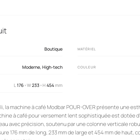
it
Boutique
MATÉRIEL
Moderne
,
High-tech
COULEUR
L
176
W
233
H
454
mm
×
×
li, la machine à café Modbar POUR-OVER présente une esth
chine à café pour versement lent sophistiquée est dotée d'
 l'eau avec précision, soutenu par une colonne verticale ro
ure 176 mm de long, 233 mm de large et 454 mm de haut, 