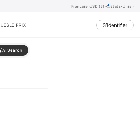
Français
USD ($)
États-Unis
S՚identifier
QUES
LE PRIX
AI Search
VIEW 360°