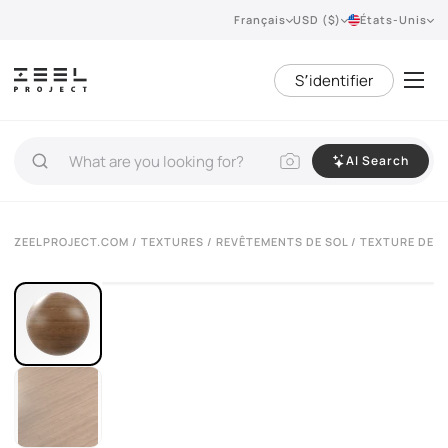
Français
USD ($)
États-Unis
S՚identifier
AI Search
ZEELPROJECT.COM
/
TEXTURES
/
REVÊTEMENTS DE SOL
/ TEXTURE DE P