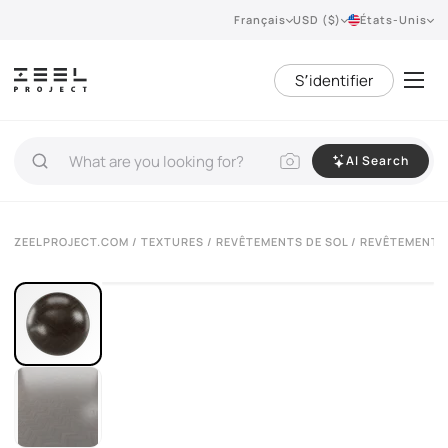
Français
USD ($)
États-Unis
S՚identifier
AI Search
ZEELPROJECT.COM
/
TEXTURES
/
REVÊTEMENTS DE SOL
/ REVÊTEMENT D