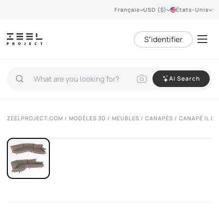
Français
USD ($)
États-Unis
S՚identifier
AI Search
VIEW 360°
ZEELPROJECT.COM
/
MODÈLES 3D
/
MEUBLES
/
CANAPÉS
/ CANAPÉ IL L