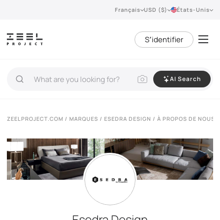
Français
USD ($)
États-Unis
S՚identifier
AI Search
ZEELPROJECT.COM
/
MARQUES
/
ESEDRA DESIGN
/ À PROPOS DE NOUS
Esedra Design