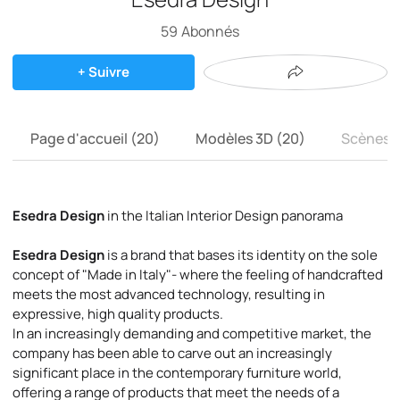
59
Abonnés
+ Suivre
Page d'accueil (20)
Modèles 3D (20)
Scènes 3
Esedra Design
in the Italian Interior Design panorama
Esedra Design
is a brand that bases its identity on the sole
concept of "Made in Italy"- where the feeling of handcrafted
meets the most advanced technology, resulting in
expressive, high quality products.
In an increasingly demanding and competitive market, the
company has been able to carve out an increasingly
significant place in the contemporary furniture world,
offering a range of products that meet the needs of a