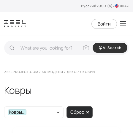
Русский
USD ($)
США
Войти
AI Search
ZEELPROJECT.COM
/
3D МОДЕЛИ
/
ДЕКОР
/ КОВРЫ
Ковры
Ковры...
Сброс