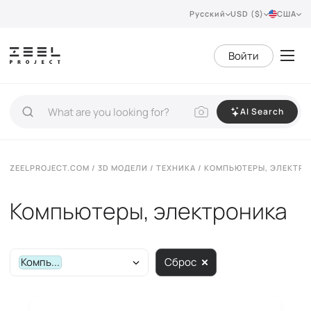
Русский
USD ($)
США
Войти
AI Search
ZEELPROJECT.COM
/
3D МОДЕЛИ
/
ТЕХНИКА
/ КОМПЬЮТЕРЫ, ЭЛЕКТР
Компьютеры, электроника
Компь...
Сброс