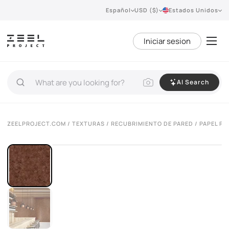
Español
USD ($)
Estados Unidos
Iniciar sesion
AI Search
ZEELPROJECT.COM
/
TEXTURAS
/
RECUBRIMIENTO DE PARED
/ PAPEL P