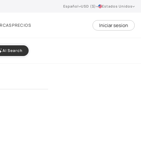
Español
USD ($)
Estados Unidos
Iniciar sesion
RCAS
PRECIOS
AI Search