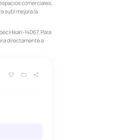
 espacios comerciales,
 sutil mejora la
pec Hikari-14067. Para
mpra directamente a