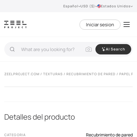
Español
USD ($)
Estados Unidos
Iniciar sesion
AI Search
ZEELPROJECT.COM
/
TEXTURAS
/
RECUBRIMIENTO DE PARED
/ PAPEL P
Detalles del producto
Recubrimiento de pared
CATEGORIA