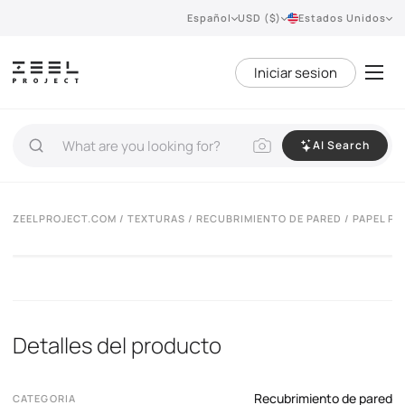
Español
USD ($)
Estados Unidos
Iniciar sesion
AI Search
ZEELPROJECT.COM
/
TEXTURAS
/
RECUBRIMIENTO DE PARED
/ PAPEL P
Detalles del producto
Recubrimiento de pared
CATEGORIA