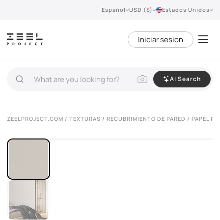
Español
USD ($)
Estados Unidos
Iniciar sesion
AI Search
ZEELPROJECT.COM
/
TEXTURAS
/
RECUBRIMIENTO DE PARED
/ PAPEL P