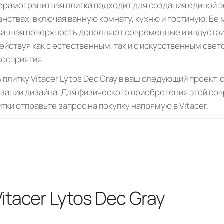
ерамогранитная плитка подходит для создания единой э
нствах, включая ванную комнату, кухню и гостиную. Ее
ванная поверхность дополняют современные и индустр
йствуя как с естественным, так и с искусственным све
осприятия.
плитку Vitacer Lytos Dec Gray в ваш следующий проект,
изации дизайна. Для физического приобретения этой с
ки отправьте запрос на покупку напрямую в Vitacer.
itacer Lytos Dec Gray