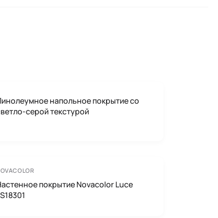
Линолеумное напольное покрытие со
светло-серой текстурой
NOVACOLOR
Настенное покрытие Novacolor Luce
LS18301