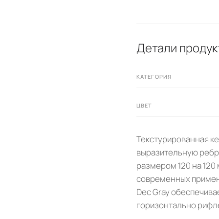
Детали продук
КАТЕГОРИЯ
ЦВЕТ
Текстурированная ке
выразительную ребри
размером 120 на 120
современных примене
Dec Gray обеспечива
горизонтально рифл