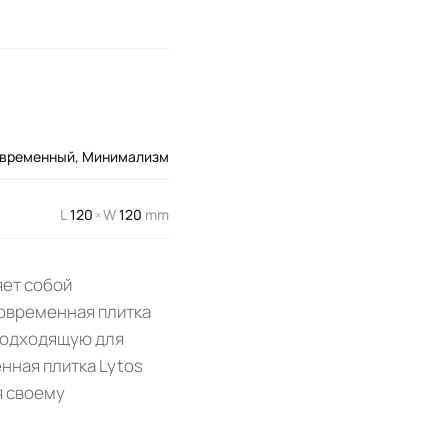
временный
,
Минимализм
L
120
W
120
mm
×
яет собой
современная плитка
 подходящую для
нная плитка Lytos
я своему