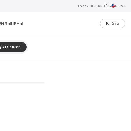
Русский
USD ($)
США
Войти
ЕНДЫ
ЦЕНЫ
AI Search