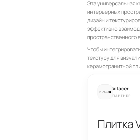
Эта универсальная к
интерьерных простра
дизайн и текстуриро
эффективно взаимоде
пространственного в
Чтобы интегрировать 
текстуру для визуал
керамогранитной плит
Vitacer
ПАРТНЕР
Плитка V