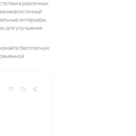
стетики в различных
 минималистичный
иальные интерьеры,
том для улучшения
 скачайте бесплатную
овременной