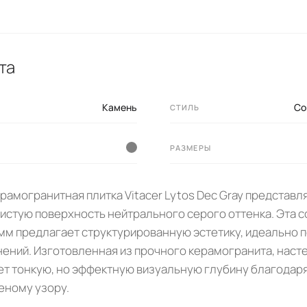
та
Камень
Со
СТИЛЬ
РАЗМЕРЫ
рамогранитная плитка Vitacer Lytos Dec Gray представл
стую поверхность нейтрального серого оттенка. Эта 
 мм предлагает структурированную эстетику, идеально
ний. Изготовленная из прочного керамогранита, насте
ет тонкую, но эффектную визуальную глубину благодар
еному узору.