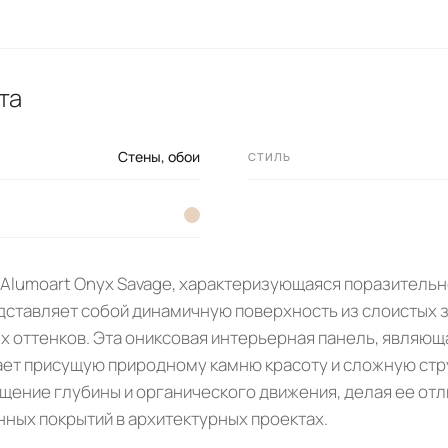
та
Стены, обои
СТИЛЬ
Alumoart Onyx Savage, характеризующаяся поразитель
дставляет собой динамичную поверхность из слоистых з
 оттенков. Эта ониксовая интерьерная панель, являющая
едает присущую природному камню красоту и сложную стр
щение глубины и органического движения, делая ее от
ных покрытий в архитектурных проектах.