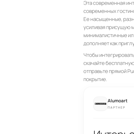
Эта современная инт
современных гостин
Ее насыщенные, раз
усиливая присущую м
минималистичные или
дополняет как пригл
Чтобы интегрировать
скачайте бесплатную
отправьте прямой Pu
покрытие.
Alumoart
ПАРТНЕР