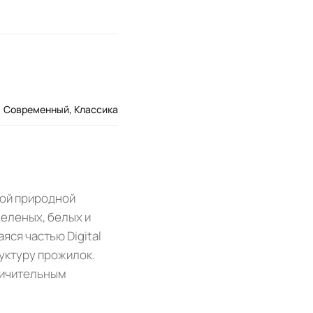
Современный
,
Классика
ной природной
еленых, белых и
ся частью Digital
уктуру прожилок.
личительным