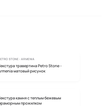
ETRO STONE - ARMENIA
Текстура травертина Petro Stone -
Armenia матовый рисунок
Текстура камня с теплым бежевым
мраморным прожилком