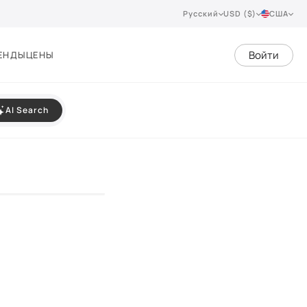
Русский
USD ($)
США
Войти
ЕНДЫ
ЦЕНЫ
AI Search