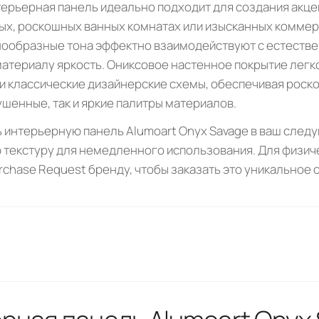
ерьерная панель идеально подходит для создания акцен
ых, роскошных ванных комнатах или изысканных комме
нообразные тона эффектно взаимодействуют с естестве
атериалу яркость. Ониксовое настенное покрытие легко
 классические дизайнерские схемы, обеспечивая роск
ушенные, так и яркие палитры материалов.
 интерьерную панель Alumoart Onyx Savage в ваш след
 текстуру для немедленного использования. Для физи
rchase Request бренду, чтобы заказать это уникальное