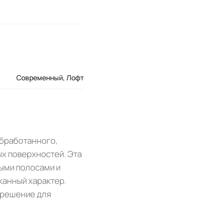
Современный
,
Лофт
обработанного,
х поверхностей. Эта
ыми полосами и
канный характер.
е решение для