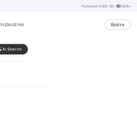
Русский
USD ($)
США
Войти
ЕНДЫ
ЦЕНЫ
AI Search