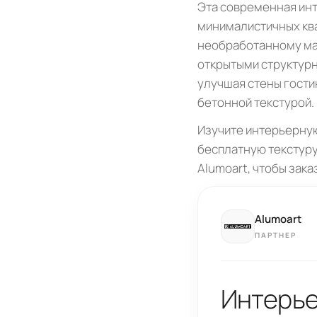
Эта современная инт
минималистичных ква
необработанному мат
открытыми структур
улучшая стены гости
бетонной текстурой.
Изучите интерьерную
бесплатную текстуру
Alumoart, чтобы зак
Alumoart
ПАРТНЕР
Интерье