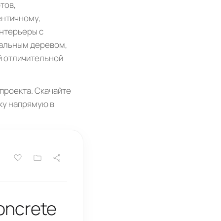
тов,
ентичному,
нтерьеры с
ральным деревом,
й отличительной
проекта. Скачайте
пку напрямую в
oncrete