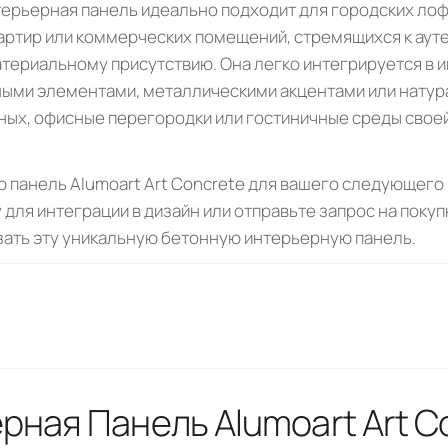
ерьерная панель идеально подходит для городских лоф
ртир или коммерческих помещений, стремящихся к аут
ериальному присутствию. Она легко интегрируется в и
ными элементами, металлическими акцентами или нату
ных, офисные перегородки или гостиничные среды свое
 панель Alumoart Art Concrete для вашего следующего 
 для интеграции в дизайн или отправьте запрос на поку
азать эту уникальную бетонную интерьерную панель.
рная Панель Alumoart Art C