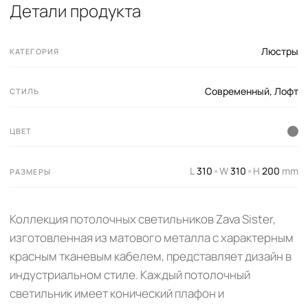
Детали продукта
Люстры
КАТЕГОРИЯ
Современный
,
Лофт
СТИЛЬ
ЦВЕТ
L
310
W
310
H
200
mm
×
×
РАЗМЕРЫ
Коллекция потолочных светильников Zava Sister,
изготовленная из матового металла с характерным
красным тканевым кабелем, представляет дизайн в
индустриальном стиле. Каждый потолочный
светильник имеет конический плафон и