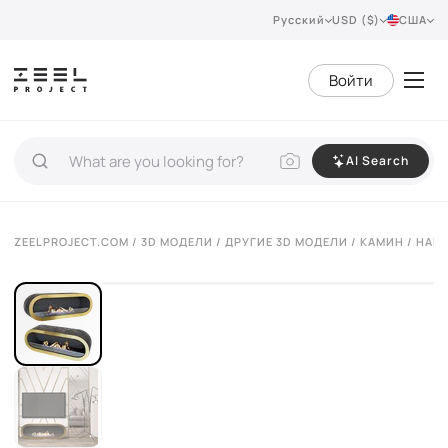
Русский
USD ($)
США
Войти
AI Search
VIEW 360°
ZEELPROJECT.COM
/
3D МОДЕЛИ
/
ДРУГИЕ 3D МОДЕЛИ
/
КАМИН
/ НАП