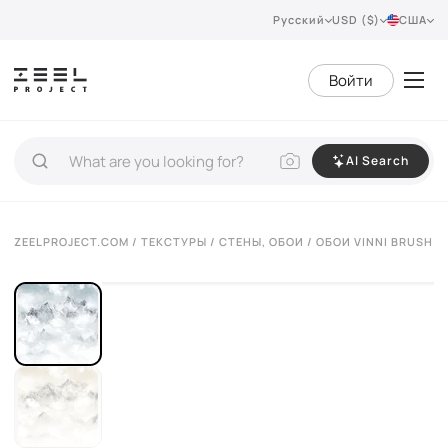
Русский
USD ($)
США
Войти
AI Search
ZEELPROJECT.COM
/
ТЕКСТУРЫ
/
СТЕНЫ, ОБОИ
/ ОБОИ VINNI BRUSH