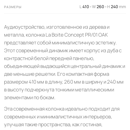
L
410
W
260
H
240
mm
×
×
РАЗМЕРЫ
Аудиоустройство, изготовленное из дерева и
металла, колонка La Boite Concept PR/01 OAK
представляет собой минималистичную эстетику.
Этот современный динамик имеет корпус из дуба с
контрастной белой передней панелью,
объединяющей выдающийся центральный динамик и
две меньшие решетки. Его компактная форма
размером 410 мм в длину, 260 мм в ширину и 240 мм
в высоту подчеркнута тонкими металлическими
элементами по бокам.
Эта современная колонка идеально подходит для
современных и минималистичных интерьеров,
улучшая такие пространства, как гостиная,