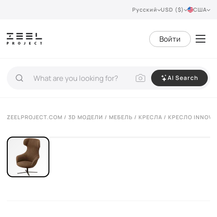
Русский
USD ($)
США
Войти
AI Search
VIEW 360°
ZEELPROJECT.COM
/
3D МОДЕЛИ
/
МЕБЕЛЬ
/
КРЕСЛА
/ КРЕСЛО INNOVA