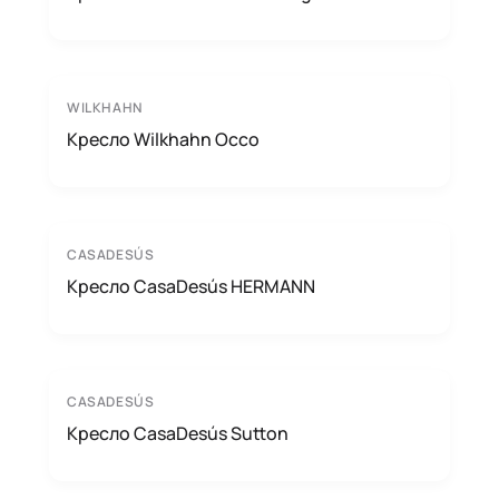
WILKHAHN
Кресло Wilkhahn Occo
CASADESÚS
Кресло CasaDesús HERMANN
CASADESÚS
Кресло CasaDesús Sutton