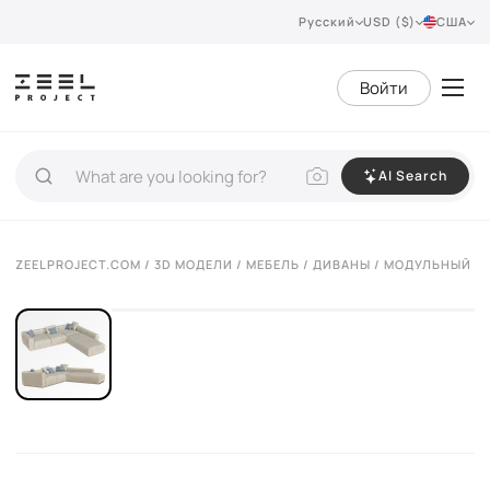
Русский
USD ($)
США
Войти
AI Search
VIEW 360°
ZEELPROJECT.COM
/
3D МОДЕЛИ
/
МЕБЕЛЬ
/
ДИВАНЫ
/ МОДУЛЬНЫЙ ДИ