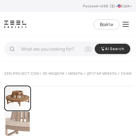
Русский
USD ($)
США
Войти
AI Search
VIEW 360°
ZEELPROJECT.COM
/
3D МОДЕЛИ
/
МЕБЕЛЬ
/
ДРУГАЯ МЕБЕЛЬ
/ СКАМЕЙ