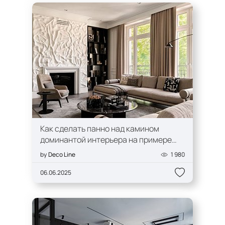
Как сделать панно над камином
доминантой интерьера на примере
проекта DECO LINE
by
Deco Line
1 980
06.06.2025