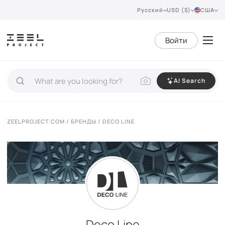
Русский
USD ($)
США
Войти
AI Search
ZEELPROJECT.COM
/
БРЕНДЫ
/ DECO LINE
Deco Line