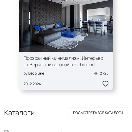
Прозрачный минимализм: Интерьер
от Веры Галитаровой в Richmond
Residence
by
Deco Line
2 725
20.12.2024
Каталоги
ПОСМОТРЕТЬ ВСЕ КАТАЛОГИ