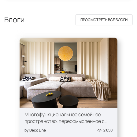
Блоги
ПРОСМОТРЕТЬ ВСЕ БЛОГИ
Многофункциональное семейное
пространство, переосмысленное с
помощью 3D-панелей Deco Line
by
Deco Line
2 050