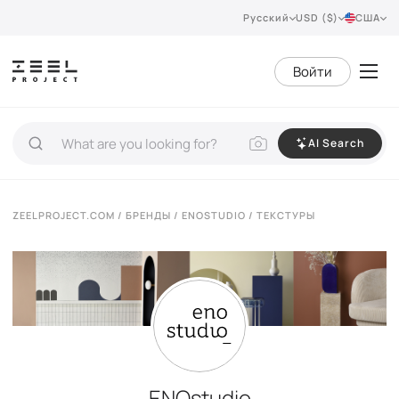
Русский
USD ($)
США
Войти
AI Search
ZEELPROJECT.COM
/
БРЕНДЫ
/
ENOSTUDIO
/ ТЕКСТУРЫ
ENOstudio