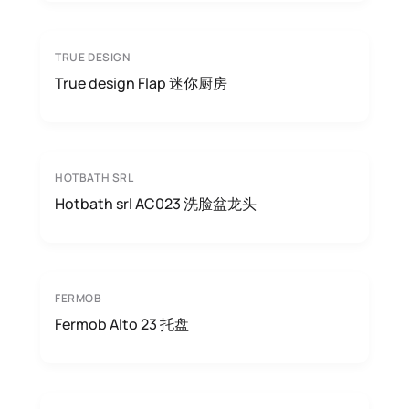
TRUE DESIGN
True design Flap 迷你厨房
HOTBATH SRL
Hotbath srl AC023 洗脸盆龙头
FERMOB
Fermob Alto 23 托盘