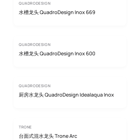
QUADRODESIGN
水槽龙头 QuadroDesign Inox 669
QUADRODESIGN
水槽龙头 QuadroDesign Inox 600
QUADRODESIGN
厨房水龙头 QuadroDesign Idealaqua Inox
TRONE
台面式混水龙头 Trone Arc