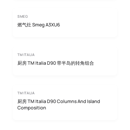
SMEG
燃气灶 Smeg A3XU6
TM ITALIA
厨房 TM Italia D90 带半岛的转角组合
TM ITALIA
厨房 TM Italia D90 Columns And Island
Composition