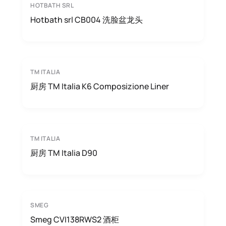
HOTBATH SRL
Hotbath srl CB004 洗脸盆龙头
TM ITALIA
厨房 TM Italia K6 Composizione Liner
TM ITALIA
厨房 TM Italia D90
SMEG
Smeg CVI138RWS2 酒柜