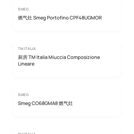
SMEG
燃气灶 Smeg Portofino CPF48UGMOR
TM ITALIA
厨房 TM Italia Miuccia Composizione
Lineare
SMEG
Smeg CO68GMA8 燃气灶