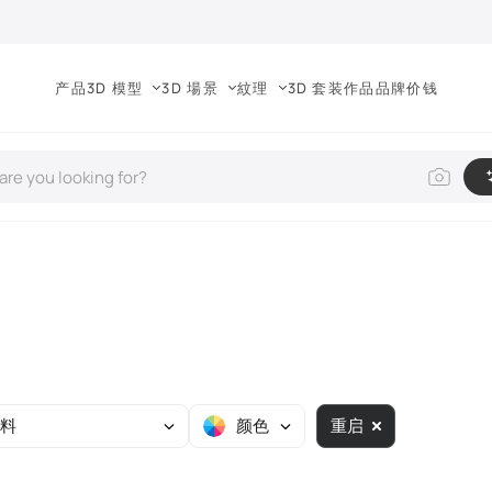
产品
3D 模型
3D 場景
紋理
3D 套装
作品
品牌
价钱
料
颜色
重启