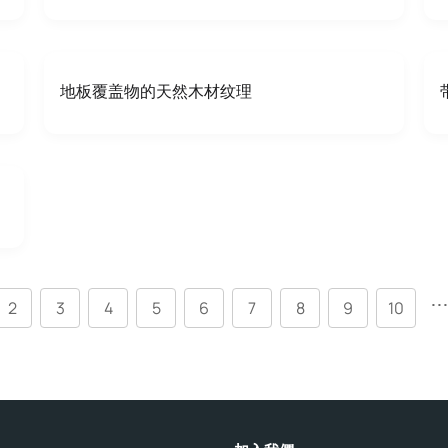
地板覆盖物的天然木材纹理
..
2
3
4
5
6
7
8
9
10