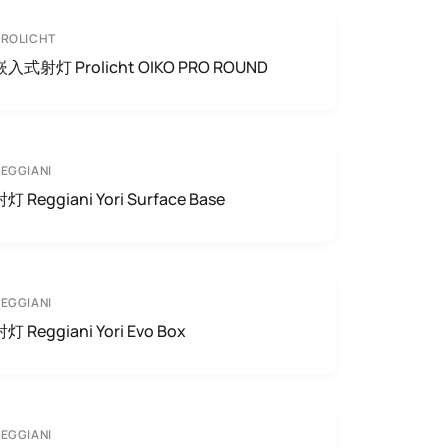
ROLICHT
嵌入式射灯 Prolicht OIKO PRO ROUND
EGGIANI
射灯 Reggiani Yori Surface Base
EGGIANI
射灯 Reggiani Yori Evo Box
EGGIANI