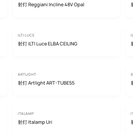
射灯 Reggiani Incline 48V Opal
ILTI LUCE
I
射灯 ILTI Luce ELBA CEILING
ARTLIGHT
S
射灯 Artlight ART-TUBE55
ITALAMP
I
射灯 Italamp Uri