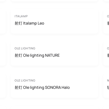
ITALAMP
O
射灯 Italamp Leo
OLE LIGHTING
O
射灯 Ole lighting NATURE
OLE LIGHTING
N
射灯 Ole lighting SONORA Halo