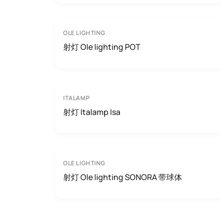
OLE LIGHTING
射灯 Ole lighting POT
ITALAMP
射灯 Italamp Isa
OLE LIGHTING
射灯 Ole lighting SONORA 带球体