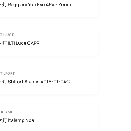
射灯 Reggiani Yori Evo 48V - Zoom
LTI LUCE
射灯 ILTI Luce CAPRI
TILFORT
射灯 Stilfort Alumin 4016-01-04C
TALAMP
射灯 Italamp Noa