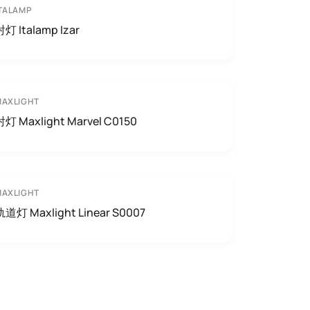
TALAMP
射灯 Italamp Izar
MAXLIGHT
射灯 Maxlight Marvel C0150
MAXLIGHT
轨道灯 Maxlight Linear S0007