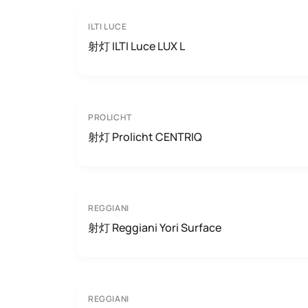
ILTI LUCE
射灯 ILTI Luce LUX L
PROLICHT
射灯 Prolicht CENTRIQ
REGGIANI
射灯 Reggiani Yori Surface
REGGIANI