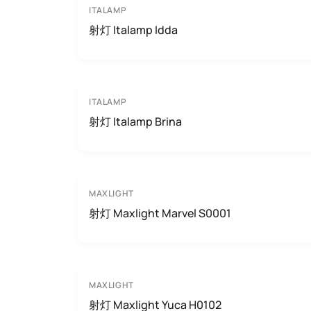
ITALAMP
射灯 Italamp Idda
ITALAMP
射灯 Italamp Brina
MAXLIGHT
射灯 Maxlight Marvel S0001
MAXLIGHT
射灯 Maxlight Yuca H0102