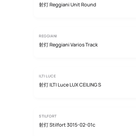
射灯 Reggiani Unit Round
REGGIANI
射灯 Reggiani Varios Track
ILTI LUCE
射灯 ILTI Luce LUX CEILING S
STILFORT
射灯 Stilfort 3015-02-01c