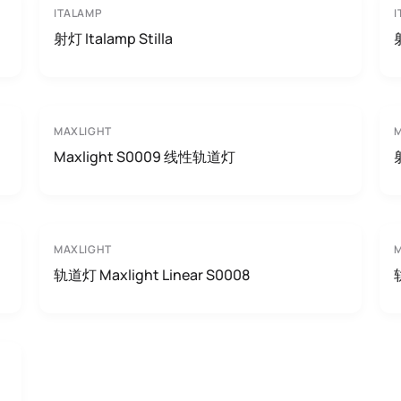
ITALAMP
I
射灯 Italamp Stilla
MAXLIGHT
Maxlight S0009 线性轨道灯
MAXLIGHT
轨道灯 Maxlight Linear S0008