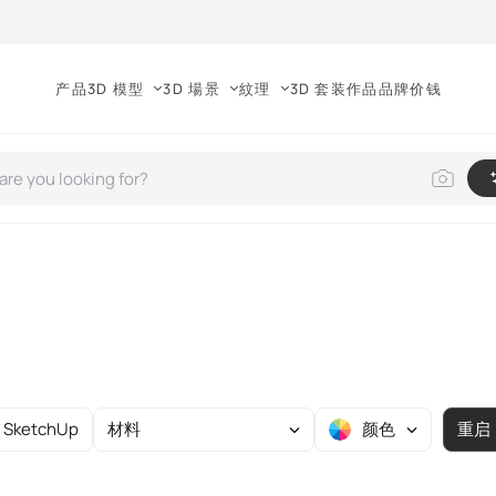
产品
3D 模型
3D 場景
紋理
3D 套装
作品
品牌
价钱
SketchUp
材料
颜色
重启