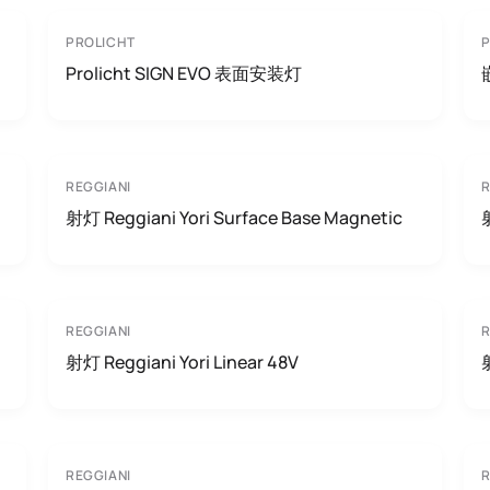
PROLICHT
P
Prolicht SIGN EVO 表面安装灯
REGGIANI
R
射灯 Reggiani Yori Surface Base Magnetic
REGGIANI
R
射灯 Reggiani Yori Linear 48V
REGGIANI
R