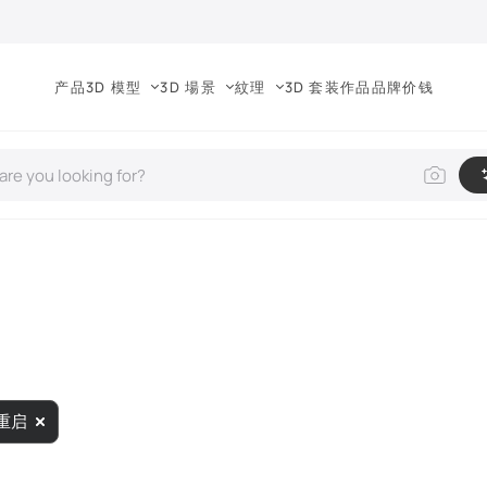
产品
3D 模型
3D 場景
紋理
3D 套装
作品
品牌
价钱
重启