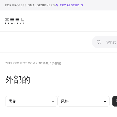
FOR PROFESSIONAL DESIGNERS
TRY AI STUDIO
ZEELPROJECT.COM
/
3D场景
/ 外部的
外部的
类别
风格