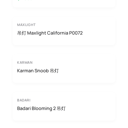
MAXLIGHT
吊灯 Maxlight California P0072
KARMAN
Karman Snoob 吊灯
BADARI
Badari Blooming 2 吊灯