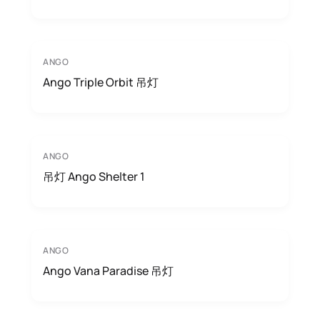
ANGO
Ango Triple Orbit 吊灯
ANGO
吊灯 Ango Shelter 1
ANGO
Ango Vana Paradise 吊灯