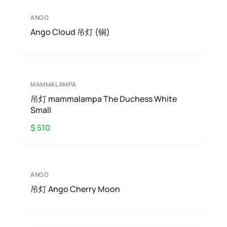
ANGO
Ango Cloud 吊灯 (铜)
MAMMALAMPA
吊灯 mammalampa The Duchess White
Small
$ 510
ANGO
吊灯 Ango Cherry Moon