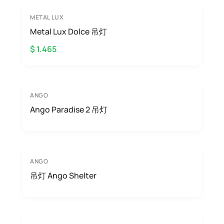
METAL LUX
Metal Lux Dolce 吊灯
$ 1.465
ANGO
Ango Paradise 2 吊灯
ANGO
吊灯 Ango Shelter