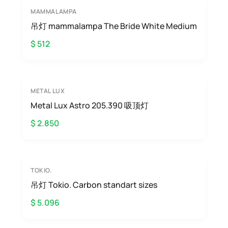
MAMMALAMPA
吊灯 mammalampa The Bride White Medium
$ 512
METAL LUX
Metal Lux Astro 205.390 吸顶灯
$ 2.850
TOKIO.
吊灯 Tokio. Carbon standart sizes
$ 5.096