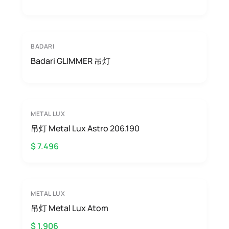
BADARI
Badari GLIMMER 吊灯
METAL LUX
吊灯 Metal Lux Astro 206.190
$ 7.496
METAL LUX
吊灯 Metal Lux Atom
$ 1.906