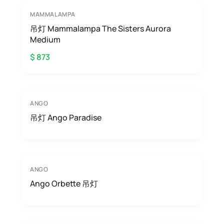
MAMMALAMPA
吊灯 Mammalampa The Sisters Aurora
Medium
$ 873
ANGO
吊灯 Ango Paradise
ANGO
Ango Orbette 吊灯