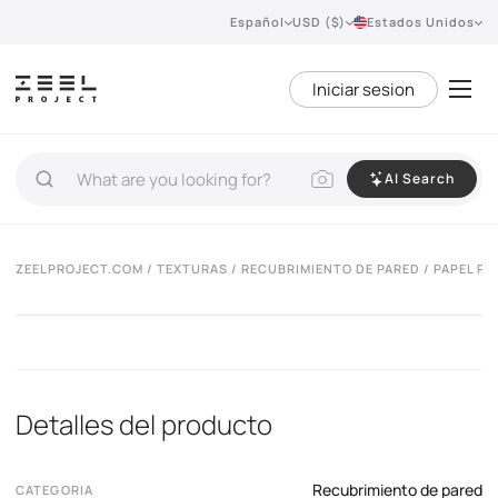
Español
USD ($)
Estados Unidos
Iniciar sesion
AI Search
ZEELPROJECT.COM
/
TEXTURAS
/
RECUBRIMIENTO DE PARED
/ PAPEL P
Detalles del producto
Recubrimiento de pared
CATEGORIA