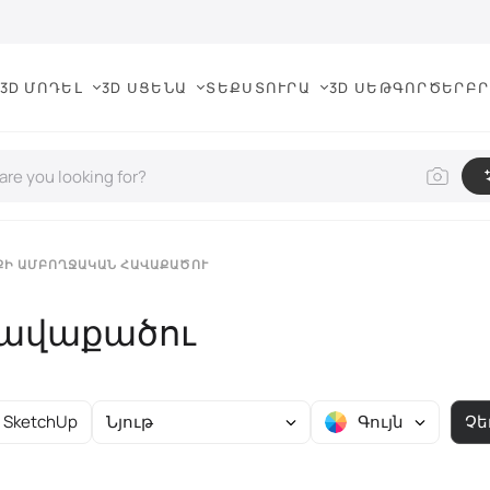
3D ՄՈԴԵԼ
3D ՍՑԵՆԱ
ՏԵՔՍՏՈՒՐԱ
3D ՍԵԹ
ԳՈՐԾԵՐ
ԲՐ
ՔԻ ԱՄԲՈՂՋԱԿԱՆ ՀԱՎԱՔԱԾՈՒ
հավաքածու
SketchUp
Նյութ
Գույն
Չե