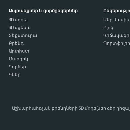
Ապրանքներ և գործընկերներ
Ընկերությո
3D մոդել
Մեր մասին
3D սցենա
Բլոգ
Տեքստուրա
Վիճակագրո
Բրենդ
Պորտֆոլի
Արտիստ
Մարդիկ
Գործեր
Գներ
Աշխարհահռչակ բրենդների 3D մոդելներ ձեր դիզ