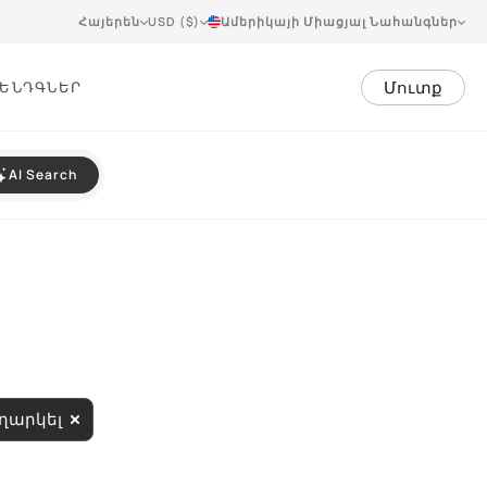
Հայերեն
USD ($)
Ամերիկայի Միացյալ Նահանգներ
Մուտք
ԵՆԴ
ԳՆԵՐ
AI Search
ղարկել