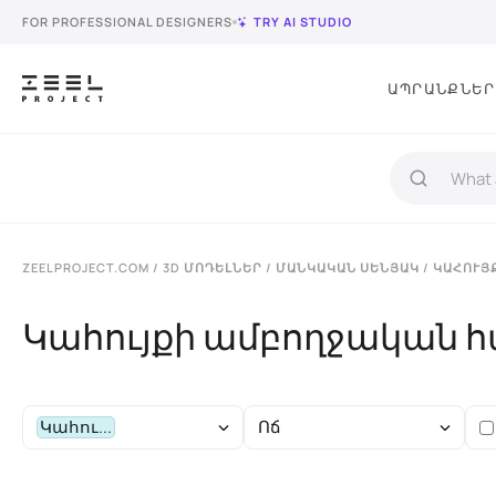
FOR PROFESSIONAL DESIGNERS
TRY AI STUDIO
ԱՊՐԱՆՔՆԵՐ
ZEELPROJECT.COM
/
3D ՄՈԴԵԼՆԵՐ
/
ՄԱՆԿԱԿԱՆ ՍԵՆՅԱԿ
/ ԿԱՀՈՒՅ
Կահույքի ամբողջական 
Կահու...
Ոճ