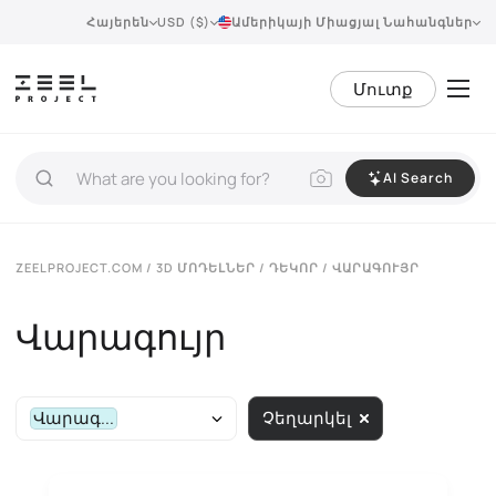
Հայերեն
USD ($)
Ամերիկայի Միացյալ Նահանգներ
Մուտք
AI Search
ZEELPROJECT.COM
/
3D ՄՈԴԵԼՆԵՐ
/
ԴԵԿՈՐ
/ ՎԱՐԱԳՈՒՅՐ
Վարագույր
Վարագ...
Չեղարկել