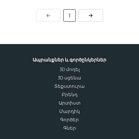
1
Ապրանքներ և գործընկերներ
3D մոդել
3D սցենա
Տեքստուրա
Բրենդ
Արտիստ
Մարդիկ
Գործեր
Գներ