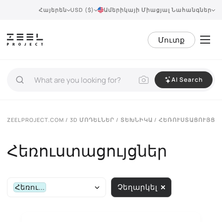
Հայերեն
USD ($)
Ամերիկայի Միացյալ Նահանգներ
Մուտք
AI Search
ZEELPROJECT.COM
/
3D ՄՈԴԵԼՆԵՐ
/
ՏԵԽՆԻԿԱ
/ ՀԵՌՈՒՍՏԱՑՈՒՅՑՆ
Հեռուստացույցներ
Հեռու...
Չեղարկել