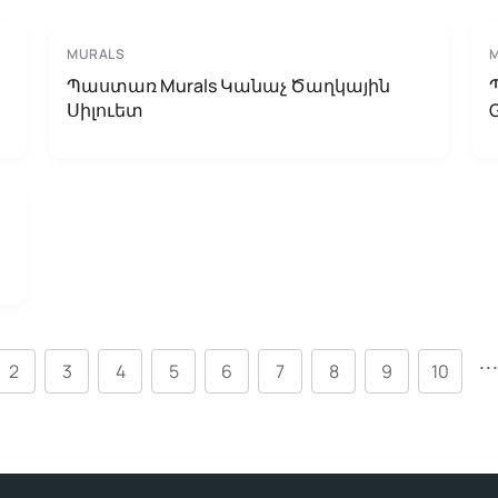
MURALS
Պաստառ Murals Կանաչ Ծաղկային
Սիլուետ
..
2
3
4
5
6
7
8
9
10