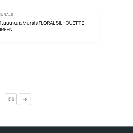
MURALS
Պաստառ Murals FLORAL SILHOUETTE
GREEN
.
158