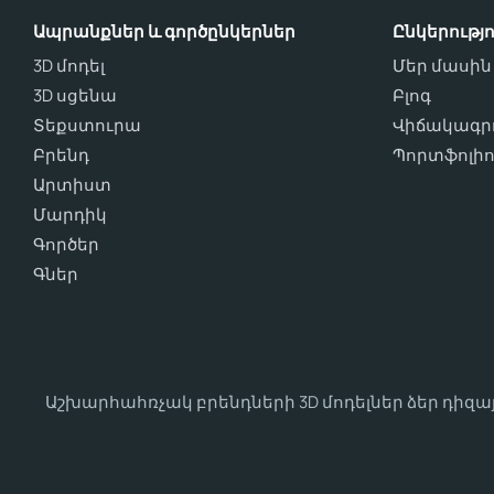
Ապրանքներ և գործընկերներ
Ընկերությո
3D մոդել
Մեր մասին
3D սցենա
Բլոգ
Տեքստուրա
Վիճակագրո
Բրենդ
Պորտֆոլի
Արտիստ
Մարդիկ
Գործեր
Գներ
Աշխարհահռչակ բրենդների 3D մոդելներ ձեր դիզ