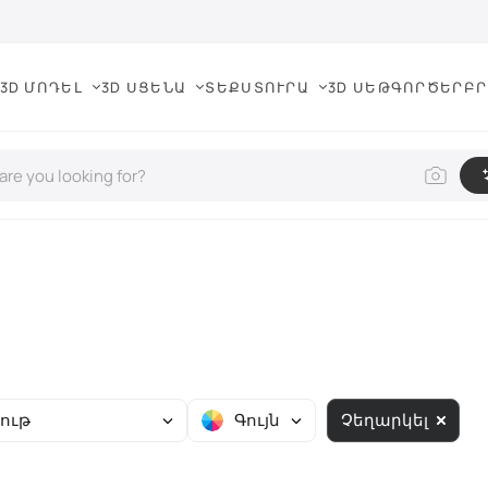
3D ՄՈԴԵԼ
3D ՍՑԵՆԱ
ՏԵՔՍՏՈՒՐԱ
3D ՍԵԹ
ԳՈՐԾԵՐ
ԲՐ
յութ
Գույն
Չեղարկել