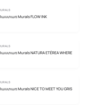
MURALS
Պաստառ Murals FLOW INK
MURALS
Պաստառ Murals NATURA ETÉREA WHERE
MURALS
Պաստառ Murals NICE TO MEET YOU GRIS