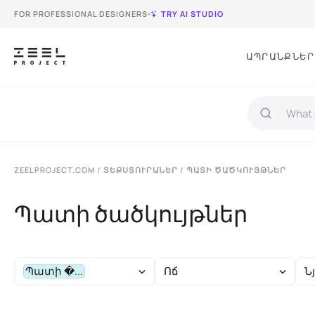
FOR PROFESSIONAL DESIGNERS
TRY AI STUDIO
ԱՊՐԱՆՔՆԵՐ
ZEELPROJECT.COM
/
ՏԵՔՍՏՈՒՐԱՆԵՐ
/ ՊԱՏԻ ԾԱԾԿՈՒՅԹՆԵՐ
Պատի ծածկույթներ
Պատի �...
Ոճ
Ն