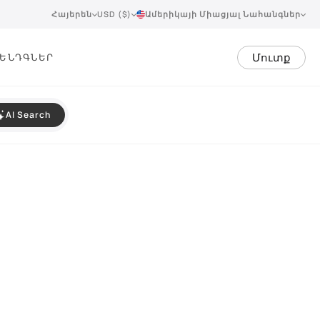
Հայերեն
USD ($)
Ամերիկայի Միացյալ Նահանգներ
Մուտք
ԵՆԴ
ԳՆԵՐ
AI Search