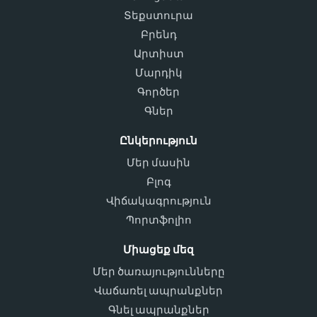
Տեքստուրա
Բրենդ
Արտիստ
Մարդիկ
Գործեր
Գներ
Ընկերություն
Մեր մասին
Բլոգ
Վիճակագրություն
Պորտֆոլիո
Միացեք մեզ
Մեր ծառայությունները
Վաճառել ապրանքներ
Գնել ապրանքներ