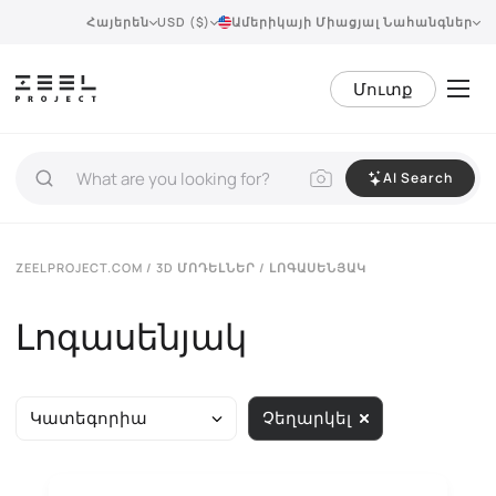
Հայերեն
USD ($)
Ամերիկայի Միացյալ Նահանգներ
Մուտք
AI Search
ZEELPROJECT.COM
/
3D ՄՈԴԵԼՆԵՐ
/ ԼՈԳԱՍԵՆՅԱԿ
Լոգասենյակ
Կատեգորիա
Չեղարկել