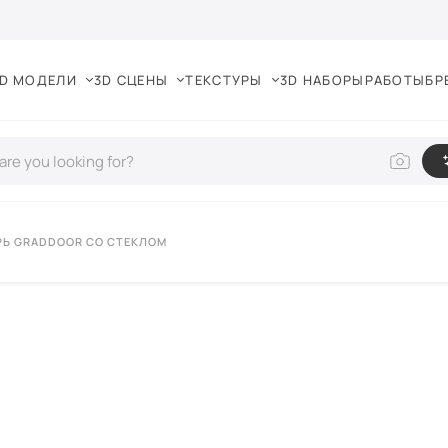
D МОДЕЛИ
3D СЦЕНЫ
ТЕКСТУРЫ
3D НАБОРЫ
РАБОТЫ
БР
РЬ GRADDOOR СО СТЕКЛОМ