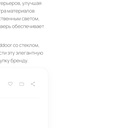
терьеров, улучшая
итра материалов
ственным светом,
дверь обеспечивает
door со стеклом,
сти эту элегантную
упку бренду.