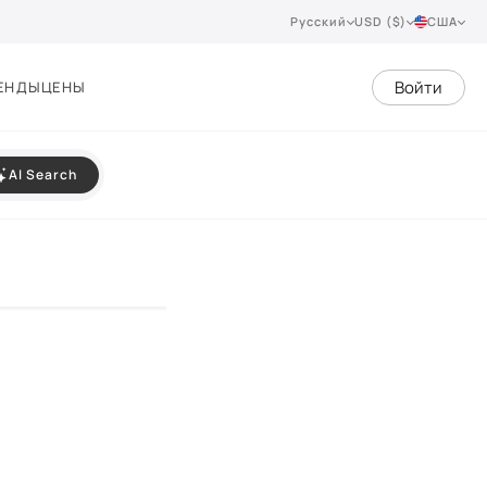
Русский
USD ($)
США
Войти
ЕНДЫ
ЦЕНЫ
AI Search
VIEW 360°