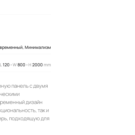
временный
,
Минимализм
L
120
W
800
H
2000
mm
×
×
мную панель с двумя
ическими
овременный дизайн
циональность, так и
ерь, подходящую для