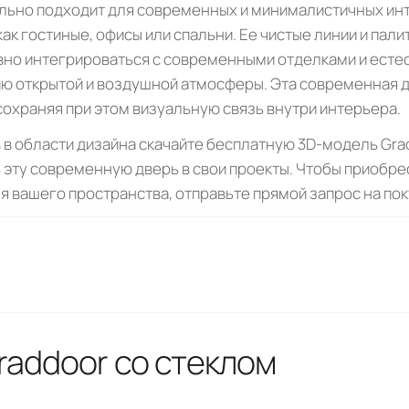
льно подходит для современных и минималистичных ин
как гостиные, офисы или спальни. Ее чистые линии и пал
но интегрироваться с современными отделками и есте
ю открытой и воздушной атмосферы. Эта современная 
сохраняя при этом визуальную связь внутри интерьера.
в области дизайна скачайте бесплатную 3D-модель Grad
 эту современную дверь в свои проекты. Чтобы приобре
я вашего пространства, отправьте прямой запрос на пок
raddoor со стеклом