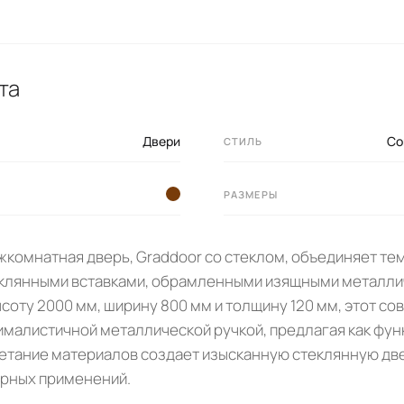
та
Двери
Со
СТИЛЬ
РАЗМЕРЫ
комнатная дверь, Graddoor со стеклом, объединяет те
клянными вставками, обрамленными изящными металл
соту 2000 мм, ширину 800 мм и толщину 120 мм, этот с
малистичной металлической ручкой, предлагая как функ
четание материалов создает изысканную стеклянную дв
урных применений.