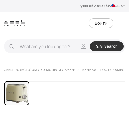
Русский
USD ($)
США
Войти
AI Search
VIEW 360°
ZEELPROJECT.COM
/
3D МОДЕЛИ
/
КУХНЯ
/
ТЕХНИКА
/ ТОСТЕР SMEG T