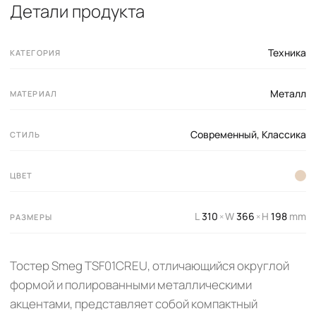
Детали продукта
Техника
КАТЕГОРИЯ
Металл
МАТЕРИАЛ
Современный
,
Классика
СТИЛЬ
ЦВЕТ
L
310
W
366
H
198
mm
×
×
РАЗМЕРЫ
Тостер Smeg TSF01CREU, отличающийся округлой
формой и полированными металлическими
акцентами, представляет собой компактный