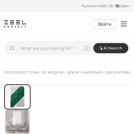
Русский
USD ($)
США
Войти
AI Search
VIEW 360°
ZEELPROJECT.COM
/
3D МОДЕЛИ
/
ДЕКОР
/
БАРЕЛЬЕФ
/ ДЕКОРАТИВНАЯ