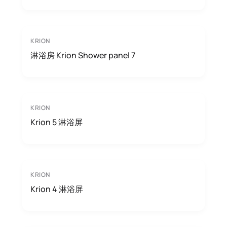
KRION
淋浴房 Krion Shower panel 7
KRION
Krion 5 淋浴屏
KRION
Krion 4 淋浴屏