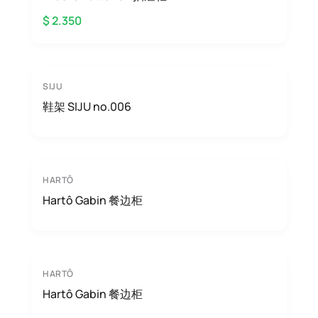
$ 2.350
SIJU
鞋架 SIJU no.006
HARTÔ
Hartô Gabin 餐边柜
HARTÔ
Hartô Gabin 餐边柜