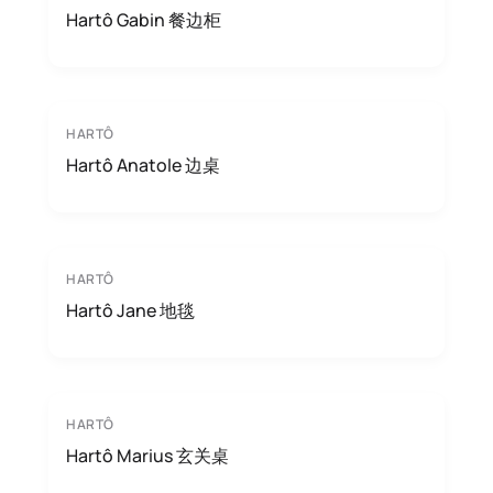
Hartô Gabin 餐边柜
HARTÔ
Hartô Anatole 边桌
HARTÔ
Hartô Jane 地毯
HARTÔ
Hartô Marius 玄关桌