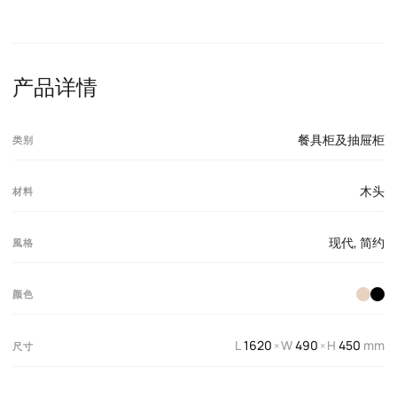
产品详情
餐具柜及抽屉柜
类别
木头
材料
现代
,
简约
風格
颜色
L
1620
W
490
H
450
mm
×
×
尺寸