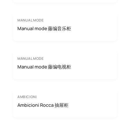
MANUAL MODE
Manual mode 藤编音乐柜
MANUAL MODE
Manual mode 藤编电视柜
AMBICIONI
Ambicioni Rocca 抽屉柜