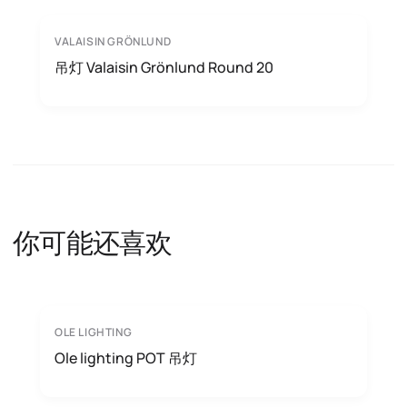
VALAISIN GRÖNLUND
吊灯 Valaisin Grönlund Round 20
你可能还喜欢
OLE LIGHTING
Ole lighting POT 吊灯