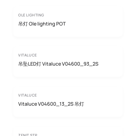
OLE LIGHTING
吊灯 Ole lighting POT
VITALUCE
吊坠LED灯 Vitaluce V04600_93_2S
VITALUCE
Vitaluce V04600_13_2S 吊灯
ZENIT STP