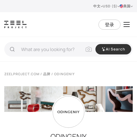
中文
USD ($)
美国
登录
AI Search
ZEELPROJECT.COM
/
品牌
/ ODINGENIY
ODINGENIY