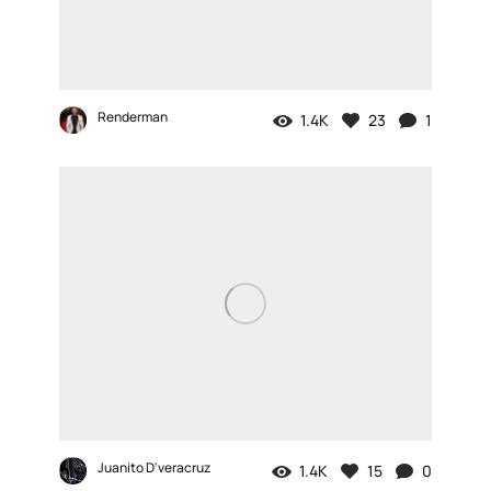
Renderman
1.4K
23
1
Juanito D'veracruz
1.4K
15
0