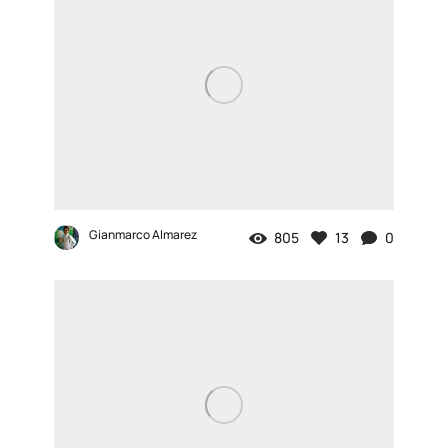
Gianmarco Almarez
805
13
0