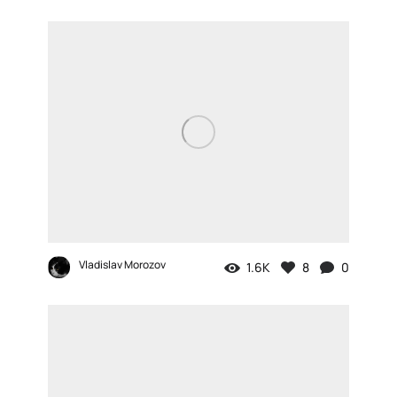
Vladislav Morozov
1.6K
8
0