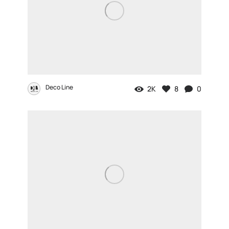
Deco Line
2K
8
0