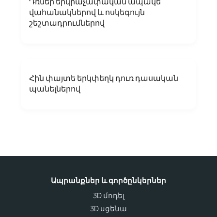
Դռներ երկրաչափական ապակե
վահանակներով և ոսկեգույն
շեշտադրումներով
Հին փայտե երկփեղկ դուռ դասական
պանելներով
Ապրանքներ և գործընկերներ
3D մոդել
3D սցենա