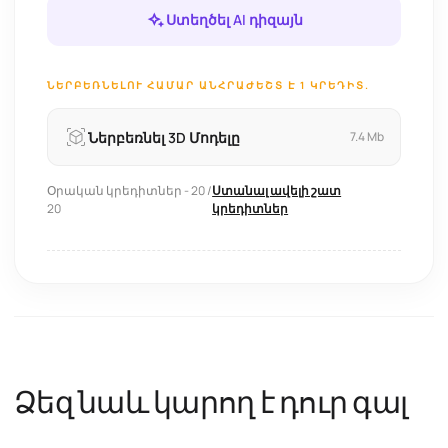
Ստեղծել AI դիզայն
ՆԵՐԲԵՌՆԵԼՈՒ ՀԱՄԱՐ ԱՆՀՐԱԺԵՇՏ Է 1 ԿՐԵԴԻՏ.
Ներբեռնել 3D Մոդելը
7.4 Mb
Օրական կրեդիտներ - 20 /
Ստանալ ավելի շատ
20
կրեդիտներ
Ձեզ նաև կարող է դուր գալ