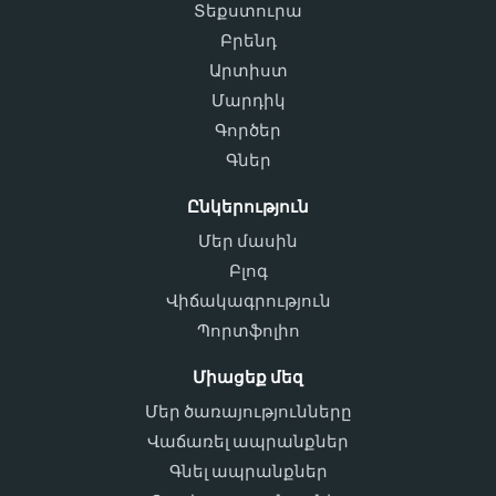
Տեքստուրա
Բրենդ
Արտիստ
Մարդիկ
Գործեր
Գներ
Ընկերություն
Մեր մասին
Բլոգ
Վիճակագրություն
Պորտֆոլիո
Միացեք մեզ
Մեր ծառայությունները
Վաճառել ապրանքներ
Գնել ապրանքներ