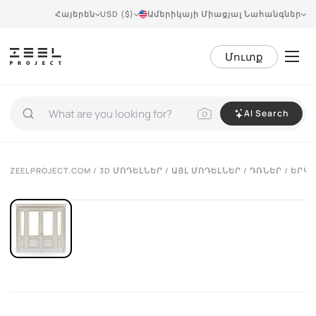
Հայերեն
USD ($)
Ամերիկայի Միացյալ Նահանգներ
Մուտք
AI Search
VIEW 360°
ZEELPROJECT.COM
/
3D ՄՈԴԵԼՆԵՐ
/
ԱՅԼ ՄՈԴԵԼՆԵՐ
/
ԴՌՆԵՐ
/ ԵՐԿ