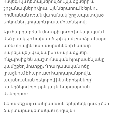
ոսկեգույն դետալներով ձուլվածքների և
շրջանակների վրա։ Այն ներառում է երկու
հիմնական դռան վահանակ՝ շրջապատված
երկու նեղ կողային լուսամուտներով։
Այս հարգարժան մուտքի դուռը իդեալական է
մեծ բնակելի նախագծերի կամ բարձրակարգ
առևտրային նախասրահների համար՝
բարելավելով այնպիսի տարածքներ,
ինչպիսիք են պաշտոնական հյուրասենյակը
կամ շքեղ մուտքը։ Դրա դասական ոճը
լրացնում է հարուստ հարդարանքով և
ավանդական դեկորով ինտերիերները՝
ստեղծելով հյուրընկալ և հարգարժան
մթնոլորտ։
Ներառեք այս մանրամասն երկփեղկ դուռը ձեր
ճարտարապետական դիզայնի