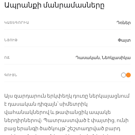
Ապրանքի մանրամասները
Դռներ
ԿԱՏԵԳՈՐԻԱ
Փայտ
ՆՅՈՒԹ
Դասական
,
Նեոկլասիկա
ՈՃ
ԳՈՒՅՆ
Այս զարդարուն երկփեղկ դուռը ներկայացնում
է դասական դիզայն՝ սիմետրիկ
վահանակներով և թափանցիկ ապակե
ներդիրներով։ Պատրաստված է փայտից, ունի
բաց երանգի ծածկույթ՝ շեշտադրված բարդ